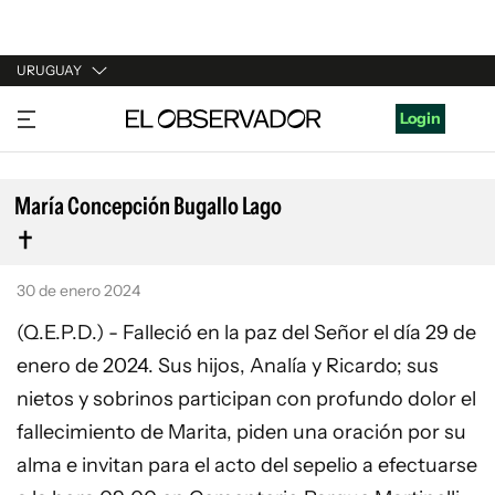
URUGUAY
URUGUAY
Login
ARGENTINA
ESPAÑA
María Concepción Bugallo Lago
ESTADOS UNIDOS
30 de enero 2024
(Q.E.P.D.) - Falleció en la paz del Señor el día 29 de
enero de 2024. Sus hijos, Analía y Ricardo; sus
nietos y sobrinos participan con profundo dolor el
fallecimiento de Marita, piden una oración por su
alma e invitan para el acto del sepelio a efectuarse