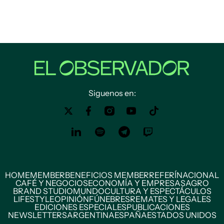
Siguenos en:
HOME
MEMBER
BENEFICIOS MEMBER
REFERÍ
NACIONAL
CAFÉ Y NEGOCIOS
ECONOMÍA Y EMPRESAS
AGRO
BRAND STUDIO
MUNDO
CULTURA Y ESPECTÁCULOS
LIFESTYLE
OPINIÓN
FÚNEBRES
REMATES Y LEGALES
EDICIONES ESPECIALES
PUBLICACIONES
NEWSLETTERS
ARGENTINA
ESPAÑA
ESTADOS UNIDOS