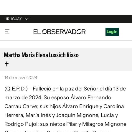
URUGUAY
URUGUAY
Login
ARGENTINA
ESPAÑA
Martha María Elena Lussich Risso
ESTADOS UNIDOS
14 de marzo 2024
(Q.E.P.D.) - Falleció en la paz del Señor el día 13 de
marzo de 2024. Su esposo Álvaro Fernando
Carrau Carve; sus hijos Álvaro Enrique y Carolina
Herrera, María Inés y Joaquin Mignone, Lucía y
Rodrigo Pujol; sus nietos Pilar y Milagros Mignone