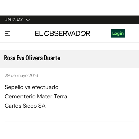
URUGUAY
URUGUAY
Login
ARGENTINA
ESPAÑA
Rosa Eva Olivera Duarte
ESTADOS UNIDOS
29 de mayo 2016
Sepelio ya efectuado
Cementerio Mater Terra
Carlos Sicco SA