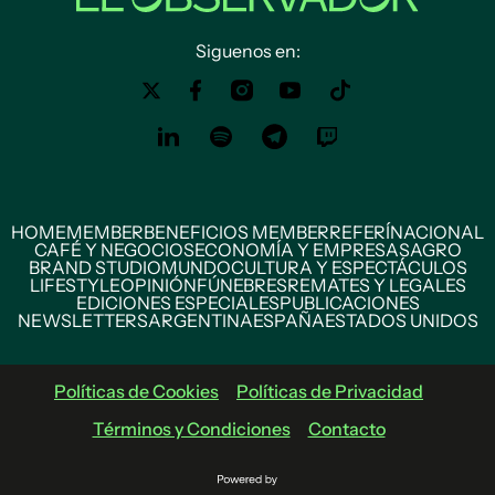
Siguenos en:
HOME
MEMBER
BENEFICIOS MEMBER
REFERÍ
NACIONAL
CAFÉ Y NEGOCIOS
ECONOMÍA Y EMPRESAS
AGRO
BRAND STUDIO
MUNDO
CULTURA Y ESPECTÁCULOS
LIFESTYLE
OPINIÓN
FÚNEBRES
REMATES Y LEGALES
EDICIONES ESPECIALES
PUBLICACIONES
NEWSLETTERS
ARGENTINA
ESPAÑA
ESTADOS UNIDOS
Políticas de Cookies
Políticas de Privacidad
Términos y Condiciones
Contacto