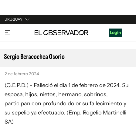
URUGUAY
URUGUAY
Login
ARGENTINA
ESPAÑA
Sergio Beracochea Osorio
ESTADOS UNIDOS
2 de febrero 2024
(Q.E.P.D.) - Falleció el día 1 de febrero de 2024. Su
esposa, hijos, nietos, hermano, sobrinos,
participan con profundo dolor su fallecimiento y
su sepelio ya efectuado. (Emp. Rogelio Martinelli
SA)