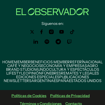
Siguenos en:
HOME
MEMBER
BENEFICIOS MEMBER
REFERÍ
NACIONAL
CAFÉ Y NEGOCIOS
ECONOMÍA Y EMPRESAS
AGRO
BRAND STUDIO
MUNDO
CULTURA Y ESPECTÁCULOS
LIFESTYLE
OPINIÓN
FÚNEBRES
REMATES Y LEGALES
EDICIONES ESPECIALES
PUBLICACIONES
NEWSLETTERS
ARGENTINA
ESPAÑA
ESTADOS UNIDOS
Políticas de Cookies
Políticas de Privacidad
Términos y Condiciones
Contacto