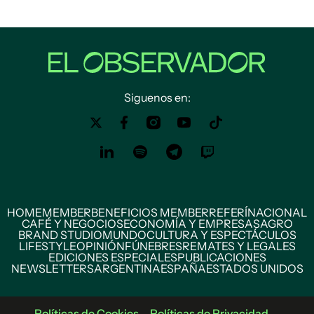
Siguenos en:
HOME
MEMBER
BENEFICIOS MEMBER
REFERÍ
NACIONAL
CAFÉ Y NEGOCIOS
ECONOMÍA Y EMPRESAS
AGRO
BRAND STUDIO
MUNDO
CULTURA Y ESPECTÁCULOS
LIFESTYLE
OPINIÓN
FÚNEBRES
REMATES Y LEGALES
EDICIONES ESPECIALES
PUBLICACIONES
NEWSLETTERS
ARGENTINA
ESPAÑA
ESTADOS UNIDOS
Políticas de Cookies
Políticas de Privacidad