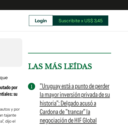
Login
Suscribite x US$ 3,45
uscríbete ahora a El Observador y elegí hasta
donde llegar.
LAS MÁS LEÍDAS
"Uruguay está a punto de perder
putado por
la mayor inversión privada de su
tiales: su
historia": Delgado acusó a
autos y por
Cardona de "trancar" la
an tajante
negociación de HIF Global
", dijo el
Suscribite x US$ 3,45