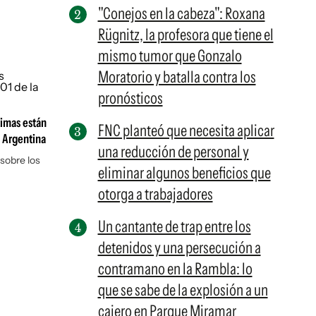
"Conejos en la cabeza": Roxana
Rügnitz, la profesora que tiene el
mismo tumor que Gonzalo
Moratorio y batalla contra los
pronósticos
timas están
FNC planteó que necesita aplicar
a Argentina
una reducción de personal y
sobre los
eliminar algunos beneficios que
otorga a trabajadores
Un cantante de trap entre los
detenidos y una persecución a
contramano en la Rambla: lo
que se sabe de la explosión a un
cajero en Parque Miramar