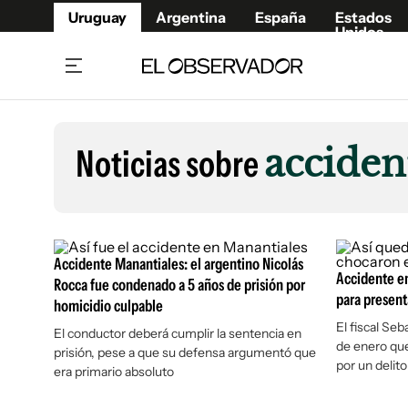
Uruguay
Argentina
España
Estados
Unidos
Home
Lifestyl
Member
Opinió
Noticias sobre
acciden
Beneficios Member
Fúnebr
Referí
Remates
12°C
Domingo:
Ahora en:
Montevideo
Nacional
Mín
10°
Máx
13°
Edicion
Nubes
Café y Negocios
Publica
Accidente Manantiales: el argentino Nicolás
Economía y Empresas
Accidente en
Newslet
Rocca fue condenado a 5 años de prisión por
para present
homicidio culpable
Agro
Argent
El fiscal Se
El conductor deberá cumplir la sentencia en
Brand Studio
España
de enero que
prisión, pese a que su defensa argumentó que
Mundo
Estados
por un delit
era primario absoluto
Cultura y Espectáculos