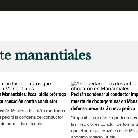
e
S
n
te manantiales
es
Siguenos en:
 y Legales
es especiales
ciones
 Manantiales: fiscal pidió prórroga
ters
Pedirán condenar al conductor im
ar acusación contra conductor
muerte de dos argentinas en Manan
ina
defensa presentará nueva pericia
bastián Robles adelantó a mediados
 pedirá la condena del conductor
"Imposible por cómo quedaron los 
 Unidos
o de homicidio culpable
las mediciones concluir de forma t
que el auto que cruzó es el de Rocca
abogado Ignacio Durán