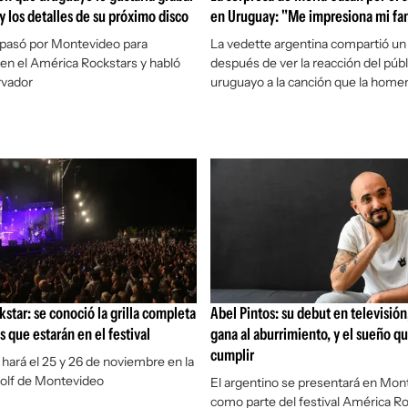
y los detalles de su próximo disco
en Uruguay: "Me impresiona mi fa
 pasó por Montevideo para
La vedette argentina compartió u
en el América Rockstars y habló
después de ver la reacción del públ
rvador
uruguayo a la canción que la home
star: se conoció la grilla completa
Abel Pintos: su debut en televisión
as que estarán en el festival
gana al aburrimiento, y el sueño q
cumplir
e hará el 25 y 26 de noviembre en la
Golf de Montevideo
El argentino se presentará en Mon
como parte del festival América Ro