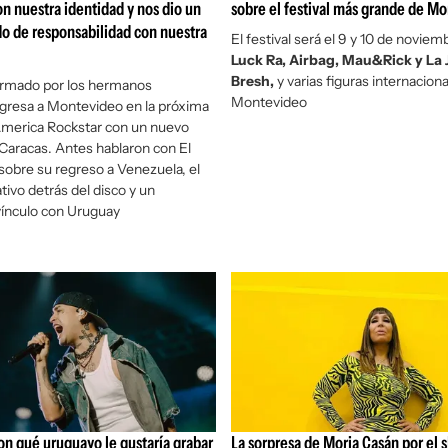
n nuestra identidad y nos dio un
sobre el festival más grande de M
o de responsabilidad con nuestra
El festival será el 9 y 10 de noviemb
Luck Ra, Airbag, Mau&Rick y La 
Bresh,
y varias figuras internaciona
ormado por los hermanos
Montevideo
gresa a Montevideo en la próxima
America Rockstar con un nuevo
 Caracas.
Antes hablaron con El
obre su regreso a Venezuela, el
tivo detrás del disco y un
vínculo con Uruguay
on qué uruguayo le gustaría grabar
La sorpresa de Moria Casán por el 