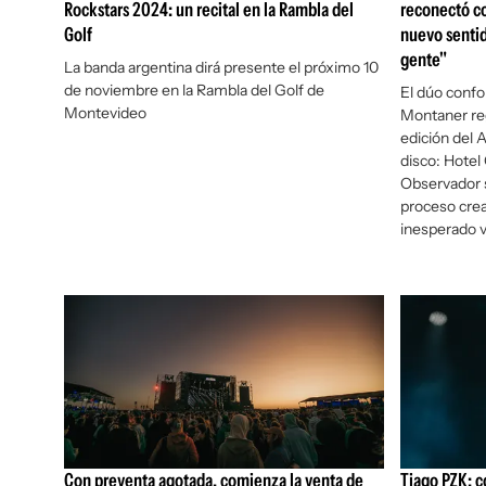
Rockstars 2024: un recital en la Rambla del
reconectó co
Golf
nuevo sentid
gente"
La banda argentina dirá presente el próximo 10
de noviembre en la Rambla del Golf de
El dúo conf
Montevideo
Montaner re
edición del 
disco:
Hotel
Observador s
proceso crea
inesperado 
Con preventa agotada, comienza la venta de
Tiago PZK: c