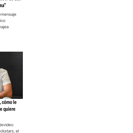
ma"
n mensaje
ico
najea
, cómo le
ue quiere
tevideo
ckstars, el