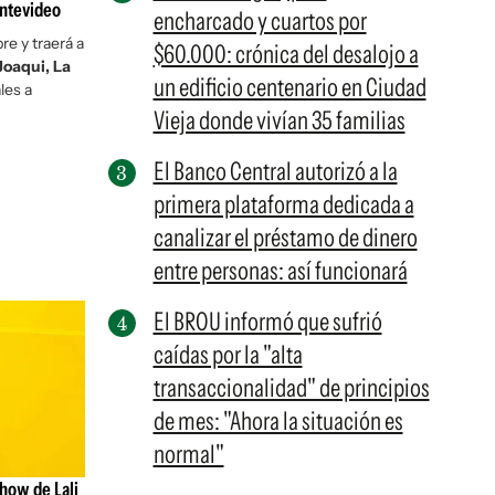
ontevideo
encharcado y cuartos por
re y traerá a
$60.000: crónica del desalojo a
Joaqui, La
un edificio centenario en Ciudad
les a
Vieja donde vivían 35 familias
El Banco Central autorizó a la
primera plataforma dedicada a
canalizar el préstamo de dinero
entre personas: así funcionará
El BROU informó que sufrió
caídas por la "alta
transaccionalidad" de principios
de mes: "Ahora la situación es
normal"
show de Lali