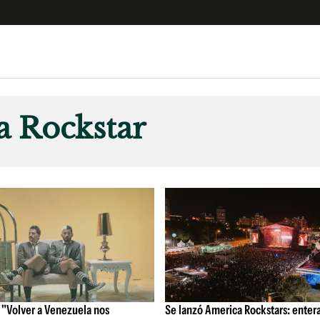
e
S
n
a Rockstar
es
Siguenos en:
 y Legales
es especiales
ciones
ters
ina
 Unidos
 "Volver a Venezuela nos
Se lanzó America Rockstars: enter