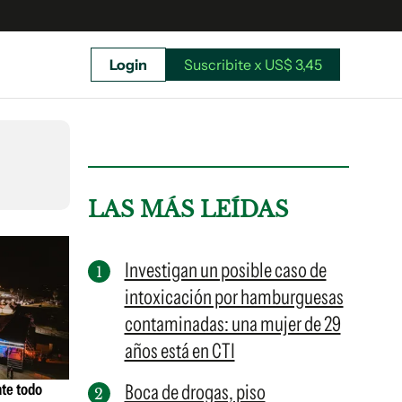
Login
Suscribite x US$ 3,45
uscríbete ahora a El Observador y elegí hasta
donde llegar.
LAS MÁS LEÍDAS
Investigan un posible caso de
intoxicación por hamburguesas
contaminadas: una mujer de 29
años está en CTI
ate todo
Boca de drogas, piso
Suscribite x US$ 3,45