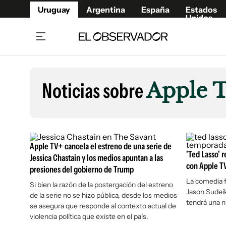
Uruguay
Argentina
España
Estados
Unidos
Home
Lifestyl
Member
Opinió
Noticias sobre
Apple T
Beneficios Member
Fúnebr
Referí
Remates
10°C
Viernes:
Ahora en:
Montevideo
Nacional
Mín
8°
Edicion
Máx
12°
Lluvia Moderada
Café y Negocios
Publica
Apple TV+ cancela el estreno de una serie de
Economía y Empresas
'Ted Lasso' 
Newslet
Jessica Chastain y los medios apuntan a las
con Apple T
presiones del gobierno de Trump
Agro
Argent
La comedia f
Si bien la razón de la postergación del estreno
Brand Studio
España
Jason Sudeik
de la serie no se hizo pública, desde los medios
Mundo
Estados
tendrá una n
se asegura que responde al contexto actual de
Cultura y Espectáculos
violencia política que existe en el país.