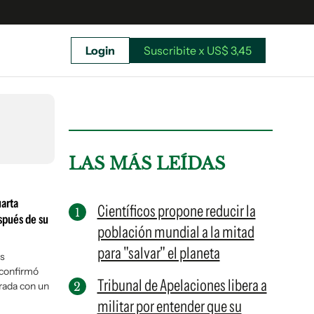
Login
Suscribite x US$ 3,45
uscríbete ahora a El Observador y elegí hasta
donde llegar.
LAS MÁS LEÍDAS
uarta
Científicos propone reducir la
spués de su
población mundial a la mitad
para "salvar" el planeta
us
 confirmó
Tribunal de Apelaciones libera a
rada con un
militar por entender que su
Suscribite x US$ 3,45