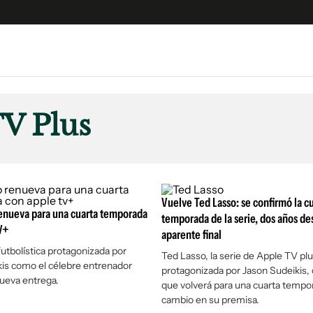
e
S
n
V Plus
es
Siguenos en:
 y Legales
es especiales
ciones
Vuelve Ted Lasso: se confirmó la c
renueva para una cuarta temporada
ters
temporada de la serie, dos años de
V+
aparente final
ina
utbolística protagonizada por
Ted Lasso, la serie de Apple TV pl
is como el célebre entrenador
protagonizada por Jason Sudeikis,
 Unidos
ueva entrega.
que volverá para una cuarta tempo
cambio en su premisa.