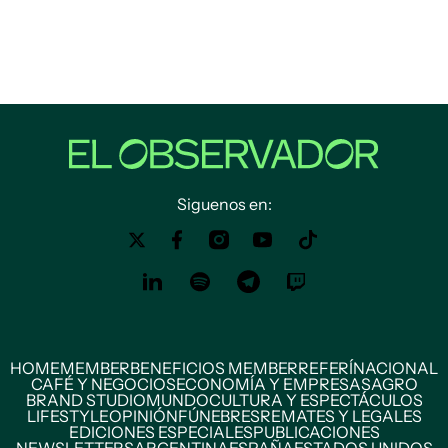
Siguenos en:
HOME
MEMBER
BENEFICIOS MEMBER
REFERÍ
NACIONAL
CAFÉ Y NEGOCIOS
ECONOMÍA Y EMPRESAS
AGRO
BRAND STUDIO
MUNDO
CULTURA Y ESPECTÁCULOS
LIFESTYLE
OPINIÓN
FÚNEBRES
REMATES Y LEGALES
EDICIONES ESPECIALES
PUBLICACIONES