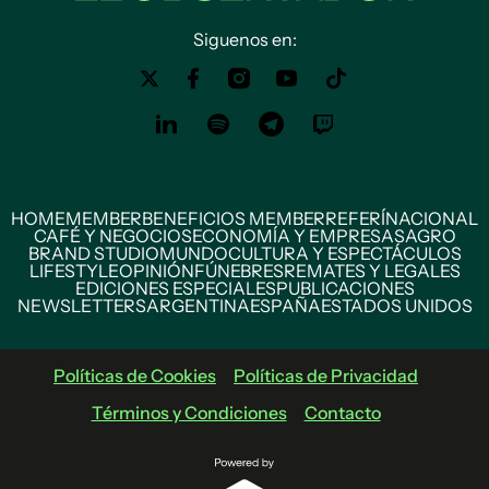
Siguenos en:
HOME
MEMBER
BENEFICIOS MEMBER
REFERÍ
NACIONAL
CAFÉ Y NEGOCIOS
ECONOMÍA Y EMPRESAS
AGRO
BRAND STUDIO
MUNDO
CULTURA Y ESPECTÁCULOS
LIFESTYLE
OPINIÓN
FÚNEBRES
REMATES Y LEGALES
EDICIONES ESPECIALES
PUBLICACIONES
NEWSLETTERS
ARGENTINA
ESPAÑA
ESTADOS UNIDOS
Políticas de Cookies
Políticas de Privacidad
Términos y Condiciones
Contacto