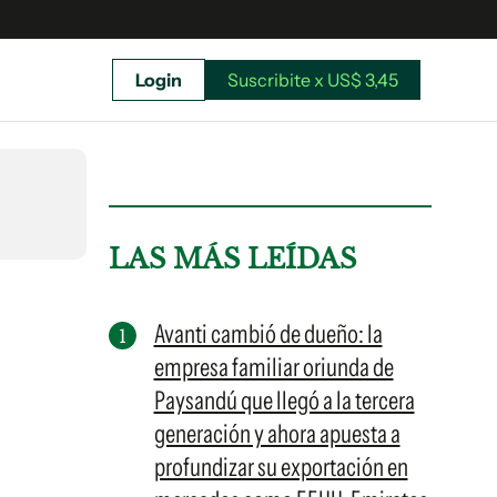
Login
Suscribite x US$ 3,45
uscríbete ahora a El Observador y elegí hasta
donde llegar.
LAS MÁS LEÍDAS
Avanti cambió de dueño: la
empresa familiar oriunda de
Paysandú que llegó a la tercera
generación y ahora apuesta a
profundizar su exportación en
Suscribite x US$ 3,45