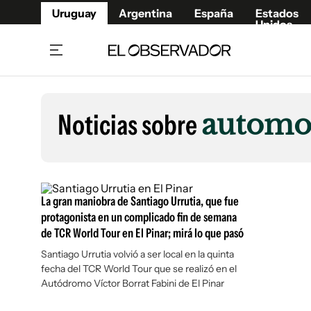
Uruguay
Argentina
España
Estados
Unidos
Home
Lifestyl
Member
Opinió
Noticias sobre
automo
Beneficios Member
Fúnebr
Referí
Remates
13°C
Miércoles:
Ahora en:
Montevideo
Nacional
Mín
12°
Edicion
Máx
13°
Algo De Nubes
Café y Negocios
Publica
La gran maniobra de Santiago Urrutia, que fue
Economía y Empresas
Newslet
protagonista en un complicado fin de semana
de TCR World Tour en El Pinar; mirá lo que pasó
Agro
Argent
Santiago Urrutia volvió a ser local en la quinta
Brand Studio
España
fecha del TCR World Tour que se realizó en el
Mundo
Estados
Autódromo Víctor Borrat Fabini de El Pinar
Cultura y Espectáculos