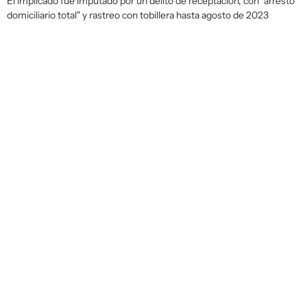
El implicado fue imputado por un delito de receptación, con "arresto
domiciliario total" y rastreo con tobillera hasta agosto de 2023