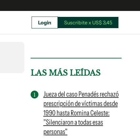
Login
Suscribite x US$ 3,45
uscríbete ahora a El Observador y elegí hasta
donde llegar.
LAS MÁS LEÍDAS
Jueza del caso Penadés rechazó
prescripción de víctimas desde
1990 hasta Romina Celeste:
"Silenciaron a todas esas
personas"
Suscribite x US$ 3,45