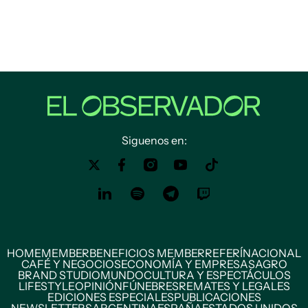
Siguenos en:
HOME
MEMBER
BENEFICIOS MEMBER
REFERÍ
NACIONAL
CAFÉ Y NEGOCIOS
ECONOMÍA Y EMPRESAS
AGRO
BRAND STUDIO
MUNDO
CULTURA Y ESPECTÁCULOS
LIFESTYLE
OPINIÓN
FÚNEBRES
REMATES Y LEGALES
EDICIONES ESPECIALES
PUBLICACIONES