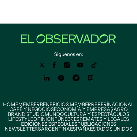
Siguenos en:
HOME
MEMBER
BENEFICIOS MEMBER
REFERÍ
NACIONAL
CAFÉ Y NEGOCIOS
ECONOMÍA Y EMPRESAS
AGRO
BRAND STUDIO
MUNDO
CULTURA Y ESPECTÁCULOS
LIFESTYLE
OPINIÓN
FÚNEBRES
REMATES Y LEGALES
EDICIONES ESPECIALES
PUBLICACIONES
NEWSLETTERS
ARGENTINA
ESPAÑA
ESTADOS UNIDOS