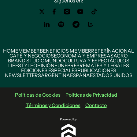
Siguenos en:
HOME
MEMBER
BENEFICIOS MEMBER
REFERÍ
NACIONAL
CAFÉ Y NEGOCIOS
ECONOMÍA Y EMPRESAS
AGRO
BRAND STUDIO
MUNDO
CULTURA Y ESPECTÁCULOS
LIFESTYLE
OPINIÓN
FÚNEBRES
REMATES Y LEGALES
EDICIONES ESPECIALES
PUBLICACIONES
NEWSLETTERS
ARGENTINA
ESPAÑA
ESTADOS UNIDOS
Políticas de Cookies
Políticas de Privacidad
Términos y Condiciones
Contacto