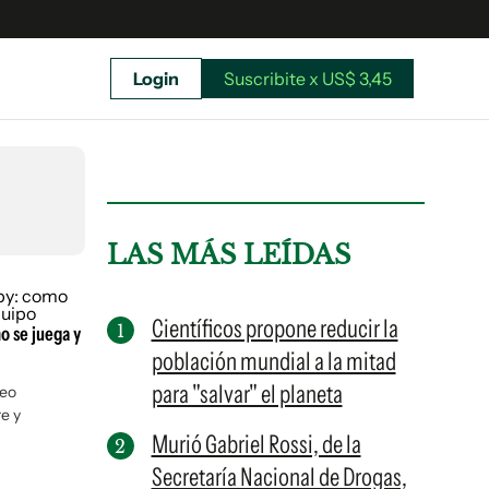
Login
Suscribite x US$ 3,45
uscríbete ahora a El Observador y elegí hasta
donde llegar.
LAS MÁS LEÍDAS
Científicos propone reducir la
o se juega y
población mundial a la mitad
para "salvar" el planeta
neo
e y
Murió Gabriel Rossi, de la
Secretaría Nacional de Drogas,
Suscribite x US$ 3,45