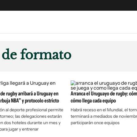
e
S
n
 de formato
es
Siguenos en:
 y Legales
es especiales
ciones
 de rugby arribará a Uruguay en
ters
Arranca el Uruguayo de rugby: cóm
urbuja NBA” y protocolo estricto
cómo llega cada equipo
ina
ión al deporte profesional permite
Habrá receso en el Mundial, el tor
torneo; las delegaciones estarán
terminará a mediados de noviembr
 Unidos
n dos hoteles durante un mes y
participarán once equipos
para jugar y entrenar