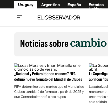
Uruguay
Argentina
España
Estados
Unidos
Home
Lifestyl
Member
Opinió
Noticias sobre
cambio
Beneficios Member
Fúnebr
Referí
Remates
10°C
Sábado:
Ahora en:
Montevideo
Nacional
Mín
7°
Máx
Edicion
11°
Lluvia Ligera
Café y Negocios
Publica
¿Nacional y Peñarol tienen chances? FIFA
Economía y Empresas
La Superliga
Newslet
definió nuevo formato del Mundial de Clubes
abril con “b
Agro
Argent
FIFA determinó este martes que el Mundial de
La autorizac
Brand Studio
España
Clubes cambiará de formato a partir de 2025 y
mantener el 
Mundo
Estados
que Conmebol tendrá cinco cupos
encerradas e
solo saldrán 
Cultura y Espectáculos