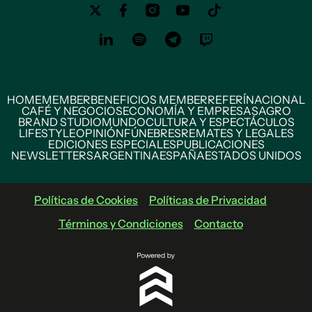
HOME
MEMBER
BENEFICIOS MEMBER
REFERÍ
NACIONAL
CAFÉ Y NEGOCIOS
ECONOMÍA Y EMPRESAS
AGRO
BRAND STUDIO
MUNDO
CULTURA Y ESPECTÁCULOS
LIFESTYLE
OPINIÓN
FÚNEBRES
REMATES Y LEGALES
EDICIONES ESPECIALES
PUBLICACIONES
NEWSLETTERS
ARGENTINA
ESPAÑA
ESTADOS UNIDOS
Políticas de Cookies
Políticas de Privacidad
Términos y Condiciones
Contacto