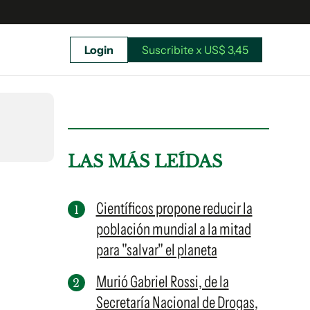
Login
Suscribite x US$ 3,45
uscríbete ahora a El Observador y elegí hasta
donde llegar.
LAS MÁS LEÍDAS
Científicos propone reducir la
población mundial a la mitad
para "salvar" el planeta
Murió Gabriel Rossi, de la
Secretaría Nacional de Drogas,
Suscribite x US$ 3,45