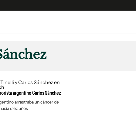
e
S
n
Sánchez
es
Siguenos en:
 y Legales
es especiales
ciones
orista argentino Carlos Sánchez
ters
ina
gentino arrastraba un cáncer de
hacía diez años
 Unidos