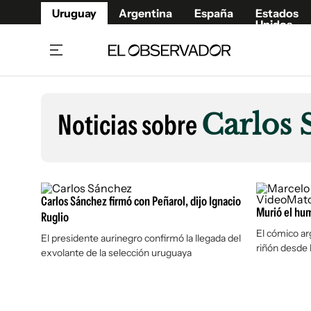
Uruguay
Argentina
España
Estados
Unidos
Home
Lifestyl
Member
Opinió
Noticias sobre
Carlos 
Beneficios Member
Fúnebr
Referí
Remates
10°C
Sábado:
Ahora en:
Montevideo
Nacional
Mín
7°
Edicion
Máx
11°
Nubes Dispersas
Café y Negocios
Publica
Carlos Sánchez firmó con Peñarol, dijo Ignacio
Economía y Empresas
Murió el hum
Newslet
Ruglio
Agro
Argent
El cómico ar
El presidente aurinegro confirmó la llegada del
riñón desde 
exvolante de la selección uruguaya
Brand Studio
España
Mundo
Estados
Cultura y Espectáculos