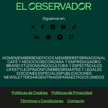
Siguenos en:
HOME
MEMBER
BENEFICIOS MEMBER
REFERÍ
NACIONAL
CAFÉ Y NEGOCIOS
ECONOMÍA Y EMPRESAS
AGRO
BRAND STUDIO
MUNDO
CULTURA Y ESPECTÁCULOS
LIFESTYLE
OPINIÓN
FÚNEBRES
REMATES Y LEGALES
EDICIONES ESPECIALES
PUBLICACIONES
NEWSLETTERS
ARGENTINA
ESPAÑA
ESTADOS UNIDOS
Políticas de Cookies
Políticas de Privacidad
Términos y Condiciones
Contacto