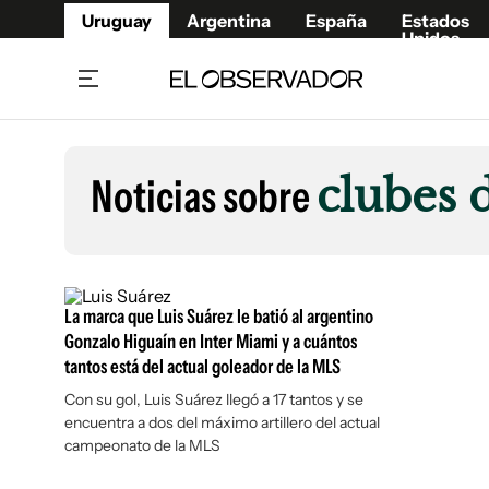
Uruguay
Argentina
España
Estados
Unidos
Home
Lifestyl
Member
Opinió
Noticias sobre
clubes 
Beneficios Member
Fúnebr
Referí
Remates
10°C
Viernes:
Ahora en:
Montevideo
Nacional
Mín
8°
Edicion
Máx
12°
Lluvia Moderada
Café y Negocios
Publica
La marca que Luis Suárez le batió al argentino
Economía y Empresas
Newslet
Gonzalo Higuaín en Inter Miami y a cuántos
tantos está del actual goleador de la MLS
Agro
Argent
Con su gol, Luis Suárez llegó a 17 tantos y se
Brand Studio
España
encuentra a dos del máximo artillero del actual
Mundo
Estados
campeonato de la MLS
Cultura y Espectáculos