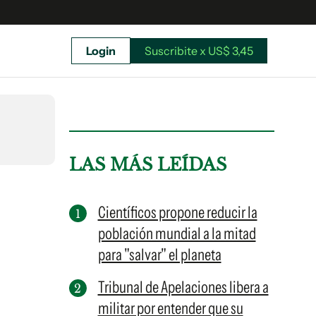
Login
Suscribite x US$ 3,45
uscríbete ahora a El Observador y elegí hasta
donde llegar.
LAS MÁS LEÍDAS
Científicos propone reducir la
población mundial a la mitad
para "salvar" el planeta
Tribunal de Apelaciones libera a
militar por entender que su
Suscribite x US$ 3,45