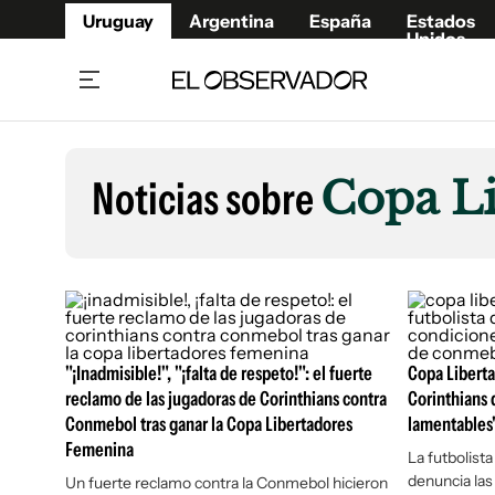
Uruguay
Argentina
España
Estados
Unidos
Home
Lifestyl
Member
Opinió
Noticias sobre
Copa L
Beneficios Member
Fúnebr
Referí
Remates
15°C
Viernes:
Ahora en:
Montevideo
Nacional
Mín
8°
Máx
Edicion
12°
Lluvia Ligera
Café y Negocios
Publica
Economía y Empresas
Newslet
Agro
Argent
"¡Inadmisible!", "¡falta de respeto!": el fuerte
Copa Liberta
reclamo de las jugadoras de Corinthians contra
Corinthians 
Brand Studio
España
Conmebol tras ganar la Copa Libertadores
lamentables
Mundo
Estados
Femenina
La futbolista
Cultura y Espectáculos
denuncia las
Un fuerte reclamo contra la Conmebol hicieron