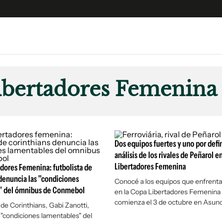
e
S
n
ibertadores Femenina
es
Siguenos en:
 y Legales
es especiales
ciones
Dos equipos fuertes y uno por defin
ters
análisis de los rivales de Peñarol e
Libertadores Femenina
ina
dores Femenina: futbolista de
denuncia las "condiciones
Conocé a los equipos que enfrenta
" del ómnibus de Conmebol
en la Copa Libertadores Femenina
 Unidos
comienza el 3 de octubre en Asun
 de Corinthians, Gabi Zanotti,
 "condiciones lamentables" del