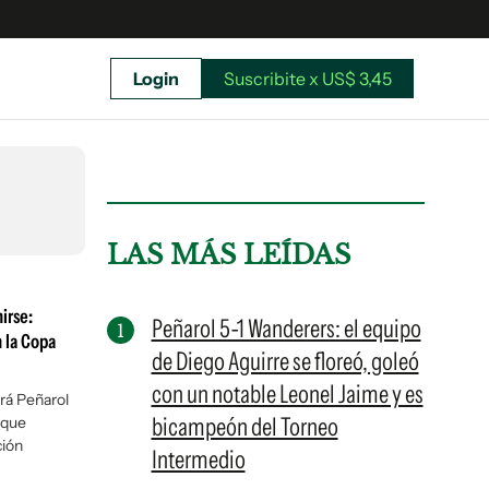
Login
Suscribite x US$ 3,45
uscríbete ahora a El Observador y elegí hasta
donde llegar.
LAS MÁS LEÍDAS
irse:
Peñarol 5-1 Wanderers: el equipo
n la Copa
de Diego Aguirre se floreó, goleó
con un notable Leonel Jaime y es
rá Peñarol
bicampeón del Torneo
 que
ción
Intermedio
Suscribite x US$ 3,45