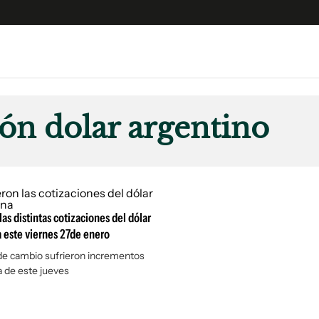
e
S
n
ión dolar argentino
es
Siguenos en:
 y Legales
es especiales
ciones
las distintas cotizaciones del dólar
ters
 este viernes 27de enero
ina
de cambio sufrieron incrementos
 de este jueves
 Unidos