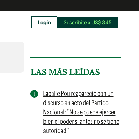
Login
Suscribite x US$ 3,45
uscríbete ahora a El Observador y elegí hasta
donde llegar.
LAS MÁS LEÍDAS
Lacalle Pou reapareció con un
discurso en acto del Partido
Nacional: "No se puede ejercer
bien el poder si antes no se tiene
autoridad"
Suscribite x US$ 3,45