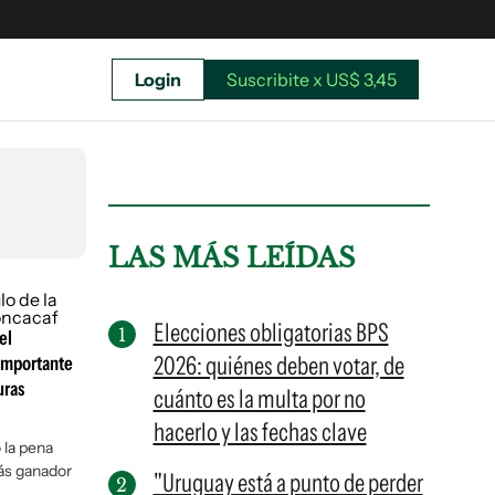
Login
Suscribite x US$ 3,45
uscríbete ahora a El Observador y elegí hasta
donde llegar.
LAS MÁS LEÍDAS
Elecciones obligatorias BPS
el
2026: quiénes deben votar, de
 importante
uras
cuánto es la multa por no
hacerlo y las fechas clave
 la pena
más ganador
"Uruguay está a punto de perder
Suscribite x US$ 3,45