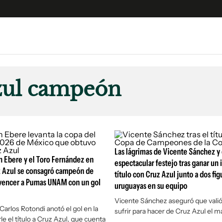
e
S
n
zul campeón
es
Siguenos en:
 y Legales
es especiales
ciones
ters
Las lágrimas de Vicente Sánchez y 
n Ebere y el Toro Fernández en
espectacular festejo tras ganar un
ina
z Azul se consagró campeón de
título con Cruz Azul junto a dos fig
 vencer a Pumas UNAM con un gol
uruguayas en su equipo
 Unidos
Vicente Sánchez aseguró que valió
Carlos Rotondi anotó el gol en la
sufrir para hacer de Cruz Azul el 
le el título a Cruz Azul, que cuenta