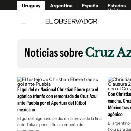
Uruguay
Argentina
España
Estados
Unidos
Home
Lifestyl
Member
Opinió
Noticias sobre
Cruz A
Beneficios Member
Fúnebr
Referí
Remates
8°C
Domingo:
Ahora en:
Montevideo
Nacional
Mín
9°
Máx
11°
Edicion
Nubes
Café y Negocios
Publica
El gol del ex Nacional Christian Ebere para el
Economía y Empresas
Newslet
Con Christia
agónico triunfo con remontada de Cruz Azul
Agro
Argent
cancha, Cru
ante Puebla por el Apertura del fútbol
Brand Studio
México tras
España
mexicano
agónico
Mundo
Estados
El gol del nigeriano se dio en la previa de la final
El argentino 
ante Toluca por el título campeón de
Cultura y Espectáculos
hora para dar
campeones