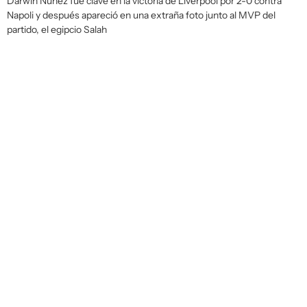
Darwin Núñez fue clave en la victoria de Liverpool por 2-0 contra
Napoli y después apareció en una extraña foto junto al MVP del
partido, el egipcio Salah