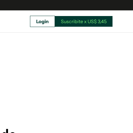
Login
Suscribite x US$ 3,45
uscríbete ahora a El Observador y elegí hasta
donde llegar.
Suscribite x US$ 3,45