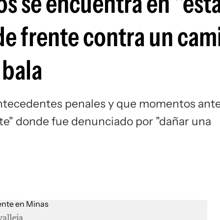
s se encuentra en "est
 de frente contra un cam
 bala
 antecedentes penales y que momentos ant
nte" donde fue denunciado por "dañar una
alleja