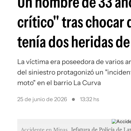
Un hombre de 33 año
crítico" tras chocar
tenía dos heridas de
La víctima era poseedora de varios
del siniestro protagonizó un "incide
moto" en el barrio La Curva
25 de junio de 2026
13:32 hs
Accidente en Minas
Jefatura de Policía de Lav