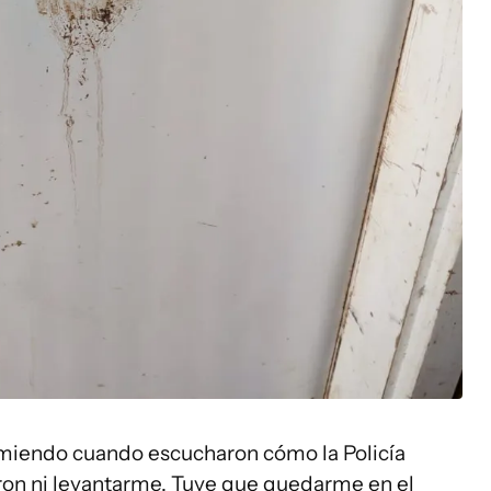
miendo cuando escucharon cómo la Policía
aron ni levantarme. Tuve que quedarme en el