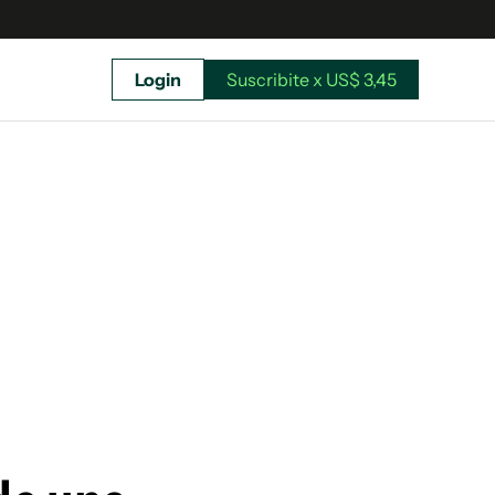
Login
Suscribite x US$ 3,45
uscríbete ahora a El Observador y elegí hasta
donde llegar.
Suscribite x US$ 3,45