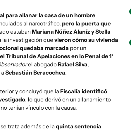
al para allanar la casa de un hombre
nculados al narcotráfico,
pero la puerta que
 lado estaban
Mariana Núñez Alaníz y Stella
a la investigación que
vieron cómo su vivienda
mocional quedaba marcada
por un
l Tribunal de Apelaciones en lo Penal de 1°
Observador
el abogado
Rafael Silva
,
o a
Sebastián Beracochea
.
terior y concluyó que la
Fiscalía identificó
nvestigado
, lo que derivó en un allanamiento
o tenían vínculo con la causa.
 se trata además de la
quinta sentencia