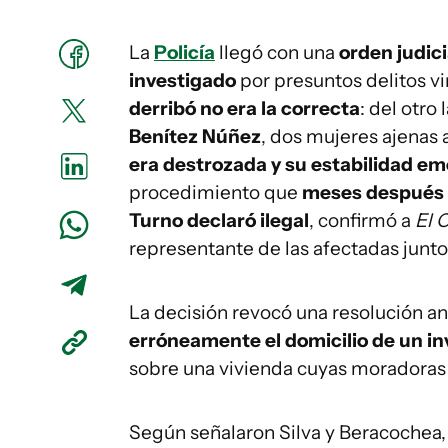
La
Policía
llegó con una
orden judici
investigado
por presuntos delitos vi
derribó no era la correcta
: del otro
Benítez Núñez
, dos mujeres ajenas 
era destrozada
y su estabilidad e
procedimiento que
meses después e
Turno declaró ilegal
, confirmó a
El 
representante de las afectadas junt
La decisión revocó una resolución an
erróneamente el domicilio de un i
sobre una vivienda cuyas moradoras n
Según señalaron Silva y Beracochea,