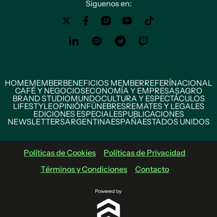
Siguenos en:
HOME
MEMBER
BENEFICIOS MEMBER
REFERÍ
NACIONAL
CAFÉ Y NEGOCIOS
ECONOMÍA Y EMPRESAS
AGRO
BRAND STUDIO
MUNDO
CULTURA Y ESPECTÁCULOS
LIFESTYLE
OPINIÓN
FÚNEBRES
REMATES Y LEGALES
EDICIONES ESPECIALES
PUBLICACIONES
NEWSLETTERS
ARGENTINA
ESPAÑA
ESTADOS UNIDOS
Políticas de Cookies
Políticas de Privacidad
Términos y Condiciones
Contacto