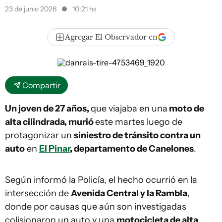
23 de junio 2026
10:21 hs
Agregar El Observador en
Compartir
Un joven de 27 años,
que viajaba en una
moto de
alta cilindrada, murió
este martes luego de
protagonizar un
siniestro de tránsito contra un
auto
en
El Pinar
, departamento de Canelones
.
Según informó la Policía, el hecho ocurrió en la
intersección de
Avenida Central y la Rambla
,
donde por causas que aún son investigadas
colisionaron un auto y una
motocicleta de alta