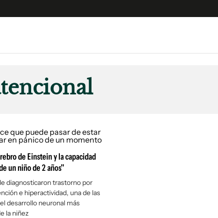
e
S
n
atencional
es
Siguenos en:
 y Legales
es especiales
ciones
ters
rebro de Einstein y la capacidad
ina
de un niño de 2 años"
 le diagnosticaron trastorno por
ención e hiperactividad, una de las
 Unidos
el desarrollo neuronal más
e la niñez