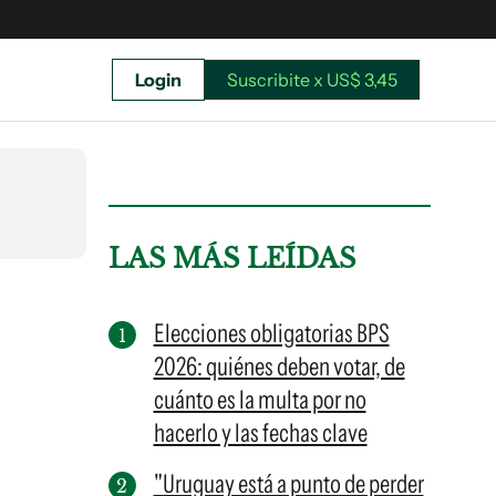
Login
Suscribite x US$ 3,45
uscríbete ahora a El Observador y elegí hasta
donde llegar.
LAS MÁS LEÍDAS
Elecciones obligatorias BPS
2026: quiénes deben votar, de
cuánto es la multa por no
hacerlo y las fechas clave
"Uruguay está a punto de perder
Suscribite x US$ 3,45