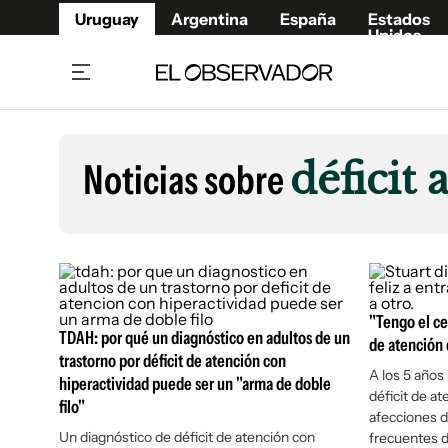
Uruguay
Argentina
España
Estados
Unidos
Home
Lifestyl
Member
Opinió
Noticias sobre
déficit 
Beneficios Member
Fúnebr
Referí
Remates
8°C
Domingo:
Ahora en:
Montevideo
Nacional
Mín
9°
Máx
11°
Edicion
Nubes
Café y Negocios
Publica
Economía y Empresas
Newslet
"Tengo el ce
Agro
Argent
TDAH: por qué un diagnóstico en adultos de un
de atención 
trastorno por déficit de atención con
Brand Studio
España
A los 5 años
hiperactividad puede ser un "arma de doble
déficit de at
Mundo
Estados
filo"
afecciones d
Cultura y Espectáculos
Un diagnóstico de déficit de atención con
frecuentes d