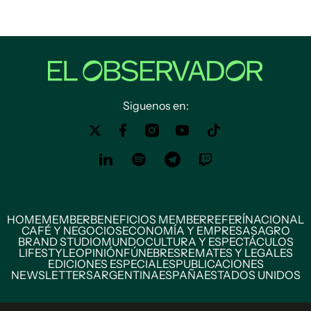
Siguenos en:
HOME
MEMBER
BENEFICIOS MEMBER
REFERÍ
NACIONAL
CAFÉ Y NEGOCIOS
ECONOMÍA Y EMPRESAS
AGRO
BRAND STUDIO
MUNDO
CULTURA Y ESPECTÁCULOS
LIFESTYLE
OPINIÓN
FÚNEBRES
REMATES Y LEGALES
EDICIONES ESPECIALES
PUBLICACIONES
NEWSLETTERS
ARGENTINA
ESPAÑA
ESTADOS UNIDOS