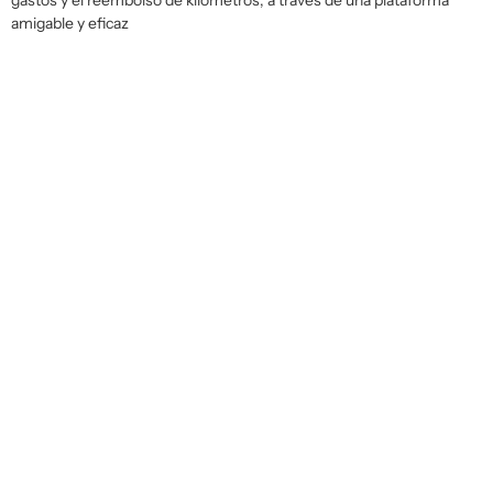
gastos y el reembolso de kilómetros, a través de una plataforma
amigable y eficaz