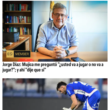
Jorge Díaz: Mujica me preguntó "¿usted va a jugar o no va a
jugar?"; y ahí "dije que sí"