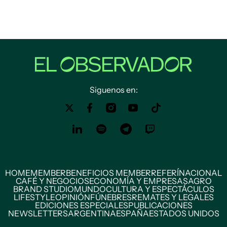
Siguenos en:
HOME
MEMBER
BENEFICIOS MEMBER
REFERÍ
NACIONAL
CAFÉ Y NEGOCIOS
ECONOMÍA Y EMPRESAS
AGRO
BRAND STUDIO
MUNDO
CULTURA Y ESPECTÁCULOS
LIFESTYLE
OPINIÓN
FÚNEBRES
REMATES Y LEGALES
EDICIONES ESPECIALES
PUBLICACIONES
NEWSLETTERS
ARGENTINA
ESPAÑA
ESTADOS UNIDOS