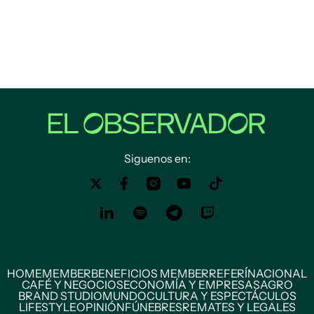
Siguenos en:
HOME
MEMBER
BENEFICIOS MEMBER
REFERÍ
NACIONAL
CAFÉ Y NEGOCIOS
ECONOMÍA Y EMPRESAS
AGRO
BRAND STUDIO
MUNDO
CULTURA Y ESPECTÁCULOS
LIFESTYLE
OPINIÓN
FÚNEBRES
REMATES Y LEGALES