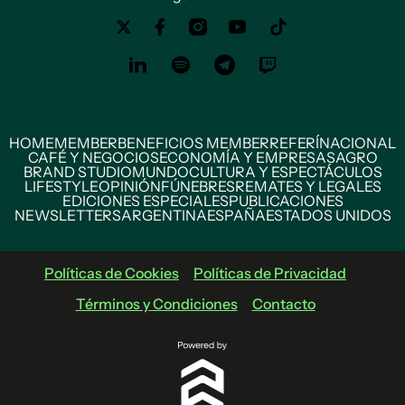
HOME
MEMBER
BENEFICIOS MEMBER
REFERÍ
NACIONAL
CAFÉ Y NEGOCIOS
ECONOMÍA Y EMPRESAS
AGRO
BRAND STUDIO
MUNDO
CULTURA Y ESPECTÁCULOS
LIFESTYLE
OPINIÓN
FÚNEBRES
REMATES Y LEGALES
EDICIONES ESPECIALES
PUBLICACIONES
NEWSLETTERS
ARGENTINA
ESPAÑA
ESTADOS UNIDOS
Políticas de Cookies
Políticas de Privacidad
Términos y Condiciones
Contacto