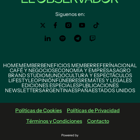
Siguenos en:
HOME
MEMBER
BENEFICIOS MEMBER
REFERÍ
NACIONAL
CAFÉ Y NEGOCIOS
ECONOMÍA Y EMPRESAS
AGRO
BRAND STUDIO
MUNDO
CULTURA Y ESPECTÁCULOS
LIFESTYLE
OPINIÓN
FÚNEBRES
REMATES Y LEGALES
EDICIONES ESPECIALES
PUBLICACIONES
NEWSLETTERS
ARGENTINA
ESPAÑA
ESTADOS UNIDOS
Políticas de Cookies
Políticas de Privacidad
Términos y Condiciones
Contacto