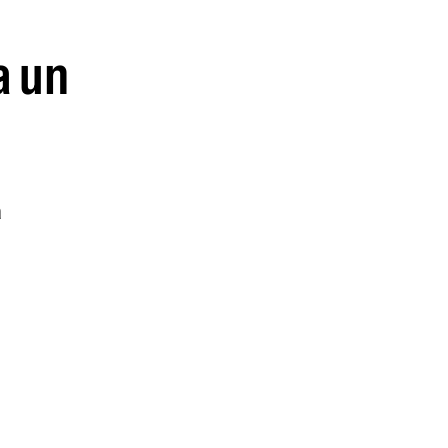
a un
a