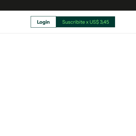
Login
Suscribite x US$ 3,45
uscríbete ahora a El Observador y elegí hasta
donde llegar.
Suscribite x US$ 3,45