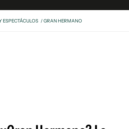
Y ESPECTÁCULOS
/ GRAN HERMANO
e
S
n
es
Siguenos en:
 y Legales
es especiales
ciones
ters
ina
 Unidos