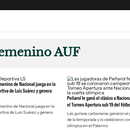
e
S
n
 femenino AUF
es
Siguenos en:
 y Legales
es especiales
ciones
menino de Nacional juega en la
ters
tiva de Luis Suárez y genera
ina
Peñarol le ganó el clásico a Naciona
el Torneo Apertura sub 19 del fútb
menino de Nacional juega en la
tiva de Luis Suárez y genera
Las gurisas carboneras ganaron el p
 Unidos
de la temporada y lo celebraron con
olímpica en el Palermo