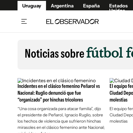
Uruguay
Argentina
España
Estados
Unidos
Home
Lifestyl
Member
Opinió
Noticias sobre
fútbol
Beneficios Member
Fúnebr
Referí
Remates
10°C
Sábado:
Ahora en:
Montevideo
Nacional
Mín
7°
Edicion
Máx
11°
Nubes Dispersas
Café y Negocios
Publica
Incidentes en el clásico femenino Peñarol vs
El equipo fe
Economía y Empresas
Newslet
Nacional: Ruglio denunció que fue
Ciudad Depor
“organizado” por hinchas tricolores
molestias
Agro
Argent
“Una cosa organizada para atacar familia”, dijo
Brand Studio
El equipo fe
España
el presidente de Peñarol, Ignacio Ruglio, sobre
Ciudad Depor
Mundo
Estados
los hechos de violencia que sufrieron hinchas
molestias
Cultura y Espectáculos
mirasoles en el clásico femenino ante Nacional;