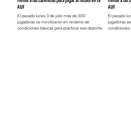
frente a las carencias para jugar al fútbol en la
frente a las 
AUF
AUF
El pasado lunes 3 de julio más de 300
El pasado lu
jugadoras se movilizaron en reclamo de
jugadoras se
condiciones básicas para practicar ese deporte
condiciones 