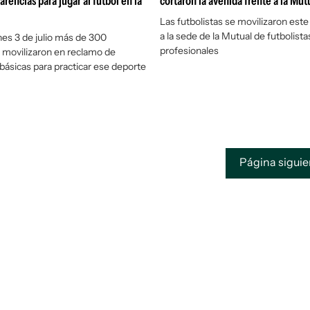
carencias para jugar al fútbol en la
cortaron la avenida frente a la Mut
Las futbolistas se movilizaron este
a la sede de la Mutual de futbolista
nes 3 de julio más de 300
profesionales
 movilizaron en reclamo de
básicas para practicar ese deporte
Página sigui