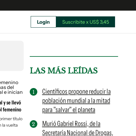
Login
Suscribite x US$ 3,45
uscríbete ahora a El Observador y elegí hasta
donde llegar.
LAS MÁS LEÍDAS
Científicos propone reducir la
población mundial a la mitad
l y se llevó
para "salvar" el planeta
ol femenino
rimer título
Murió Gabriel Rossi, de la
 la vuelta
Secretaría Nacional de Drogas,
Suscribite x US$ 3,45