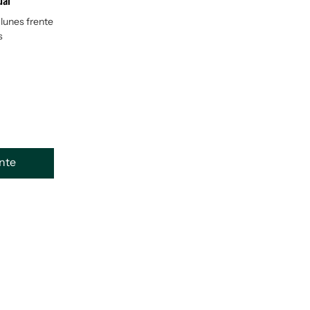
ual
 lunes frente
s
ente