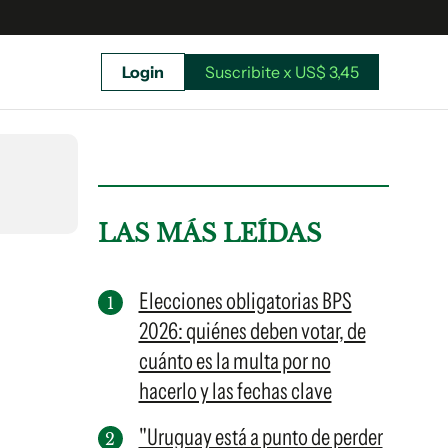
Login
Suscribite x US$ 3,45
uscríbete ahora a El Observador y elegí hasta
donde llegar.
LAS MÁS LEÍDAS
Elecciones obligatorias BPS
2026: quiénes deben votar, de
cuánto es la multa por no
hacerlo y las fechas clave
"Uruguay está a punto de perder
Suscribite x US$ 3,45