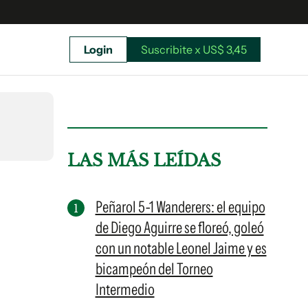
Login
Suscribite x US$ 3,45
uscríbete ahora a El Observador y elegí hasta
donde llegar.
LAS MÁS LEÍDAS
Peñarol 5-1 Wanderers: el equipo
de Diego Aguirre se floreó, goleó
con un notable Leonel Jaime y es
bicampeón del Torneo
Intermedio
Suscribite x US$ 3,45