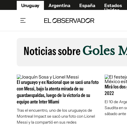
Uruguay
Argentina
España
Estados
Unidos
Home
Lifestyl
Member
Opinió
Noticias sobre
Goles M
Beneficios Member
Fúnebr
Referí
Remates
15°C
Viernes:
Ahora en:
Montevideo
Nacional
Mín
8°
Máx
Edicion
12°
Lluvia Ligera
Café y Negocios
Publica
El uruguayo y ex Nacional que se sacó una foto
Economía y Empresas
Mirá los dos
Newslet
con Messi, bajo la atenta mirada de su
2022
guardaespaldas, luego de la victoria de su
Agro
Argent
equipo ante Inter Miami
El 10 de Arg
Brand Studio
España
Saudita en s
Tras el encuentro, uno de los uruguayos de
Mundo
Estados
sábado ante
Montreal Impact se sacó una foto con Lionel
Cultura y Espectáculos
Messi y la compartió en sus redes