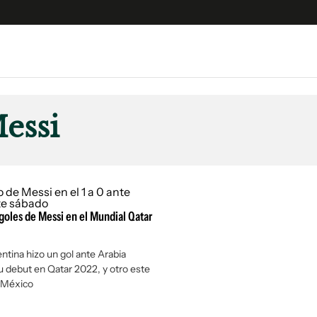
e
S
n
essi
es
Siguenos en:
 y Legales
es especiales
ciones
 goles de Messi en el Mundial Qatar
ters
ina
entina hizo un gol ante Arabia
u debut en Qatar 2022, y otro este
 Unidos
 México