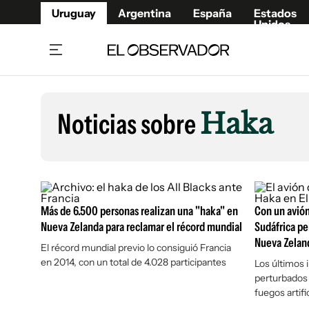
Uruguay
Argentina
España
Estados
Unidos
Home
Lifestyl
Member
Opinió
Noticias sobre
Haka
Beneficios Member
Fúnebr
Referí
Remates
13°C
Viernes:
Ahora en:
Montevideo
Nacional
Mín
9°
Máx
Edicion
12°
Lluvia Ligera
Café y Negocios
Publica
Más de 6.500 personas realizan una "haka" en
Economía y Empresas
Con un avión,
Newslet
Nueva Zelanda para reclamar el récord mundial
Sudáfrica per
Agro
Argent
Nueva Zeland
El récord mundial previo lo consiguió Francia
Brand Studio
España
en 2014, con un total de 4.028 participantes
Los últimos 
Mundo
Estados
perturbados
fuegos artifi
Cultura y Espectáculos