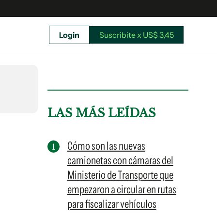
Login
Suscribite x US$ 3,45
uscríbete ahora a El Observador y elegí hasta
donde llegar.
LAS MÁS LEÍDAS
Cómo son las nuevas
camionetas con cámaras del
Ministerio de Transporte que
empezaron a circular en rutas
para fiscalizar vehículos
Suscribite x US$ 3,45