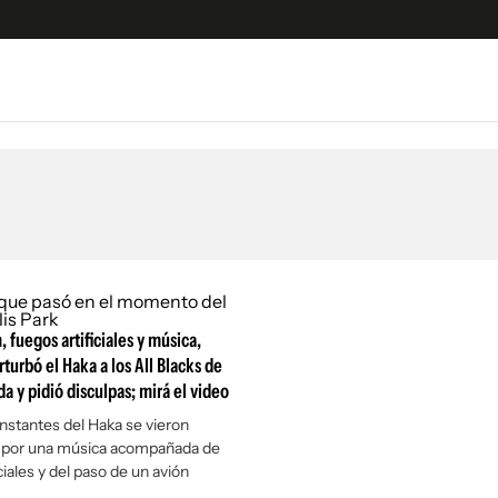
e
S
n
es
Siguenos en:
 y Legales
es especiales
ciones
 fuegos artificiales y música,
ters
turbó el Haka a los All Blacks de
ina
a y pidió disculpas; mirá el video
instantes del Haka se vieron
 Unidos
 por una música acompañada de
ciales y del paso de un avión