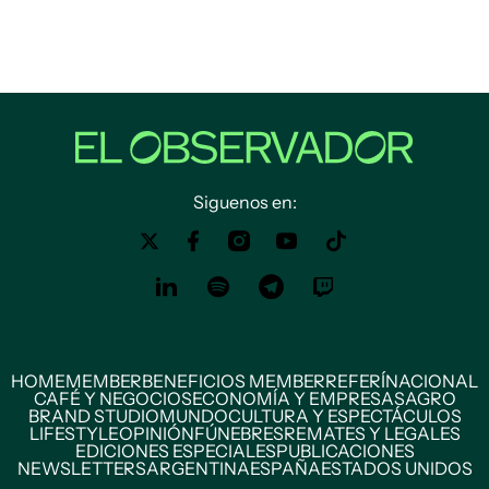
Siguenos en:
HOME
MEMBER
BENEFICIOS MEMBER
REFERÍ
NACIONAL
CAFÉ Y NEGOCIOS
ECONOMÍA Y EMPRESAS
AGRO
BRAND STUDIO
MUNDO
CULTURA Y ESPECTÁCULOS
LIFESTYLE
OPINIÓN
FÚNEBRES
REMATES Y LEGALES
EDICIONES ESPECIALES
PUBLICACIONES
NEWSLETTERS
ARGENTINA
ESPAÑA
ESTADOS UNIDOS