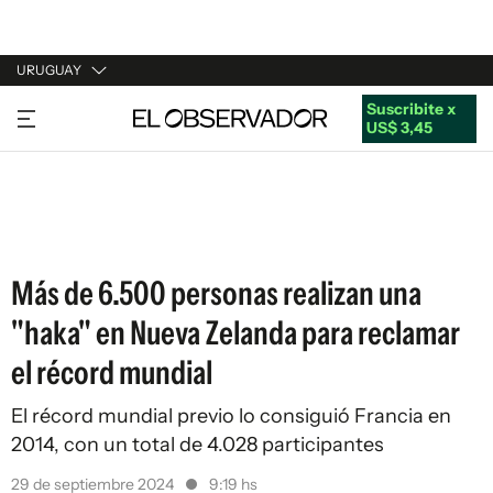
URUGUAY
Suscribite x
URUGUAY
US$ 3,45
ARGENTINA
ESPAÑA
ESTADOS UNIDOS
Más de 6.500 personas realizan una
"haka" en Nueva Zelanda para reclamar
el récord mundial
El récord mundial previo lo consiguió Francia en
2014, con un total de 4.028 participantes
29 de septiembre 2024
9:19 hs