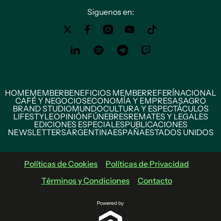
Siguenos en:
HOME
MEMBER
BENEFICIOS MEMBER
REFERÍ
NACIONAL
CAFÉ Y NEGOCIOS
ECONOMÍA Y EMPRESAS
AGRO
BRAND STUDIO
MUNDO
CULTURA Y ESPECTÁCULOS
LIFESTYLE
OPINIÓN
FÚNEBRES
REMATES Y LEGALES
EDICIONES ESPECIALES
PUBLICACIONES
NEWSLETTERS
ARGENTINA
ESPAÑA
ESTADOS UNIDOS
Políticas de Cookies
Políticas de Privacidad
Términos y Condiciones
Contacto