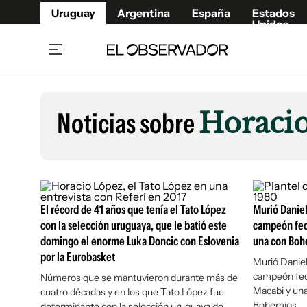
Uruguay
Argentina
España
Estados
Unidos
Home
Lifestyl
Member
Opinió
Noticias sobre
Horaci
Beneficios Member
Fúnebr
Referí
Remates
10°C
Sábado:
Ahora en:
Montevideo
Nacional
Mín
7°
Máx
Edicion
11°
Lluvia Ligera
Café y Negocios
Publica
El récord de 41 años que tenía el Tato López
Economía y Empresas
Murió Daniel
Newslet
con la selección uruguaya, que le batió este
campeón fed
Agro
Argent
domingo el enorme Luka Doncic con Eslovenia
una con Boh
Brand Studio
España
por la Eurobasket
Murió Daniel
Mundo
Estados
campeón fed
Números que se mantuvieron durante más de
Macabi y una
cuatro décadas y en los que Tato López fue
Cultura y Espectáculos
Bohemios
determinante con la selección uruguaya de