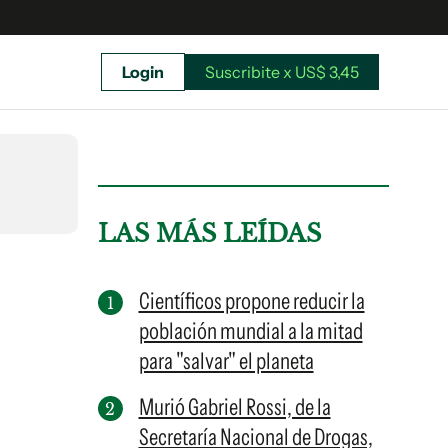
Login
Suscribite x US$ 3,45
uscríbete ahora a El Observador y elegí hasta
donde llegar.
LAS MÁS LEÍDAS
Científicos propone reducir la
población mundial a la mitad
para "salvar" el planeta
Murió Gabriel Rossi, de la
Secretaría Nacional de Drogas,
Suscribite x US$ 3,45