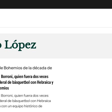
e
S
n
o López
es
Siguenos en:
 y Legales
es especiales
ciones
 Borroni, quien fuera dos veces
ters
eral de básquetbol con Hebraica y
ina
emios
 Borroni, quien fuera dos veces
 Unidos
eral de básquetbol con Hebraica
 con un equipo histórico de