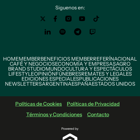
Siguenos en:
HOME
MEMBER
BENEFICIOS MEMBER
REFERÍ
NACIONAL
CAFÉ Y NEGOCIOS
ECONOMÍA Y EMPRESAS
AGRO
BRAND STUDIO
MUNDO
CULTURA Y ESPECTÁCULOS
LIFESTYLE
OPINIÓN
FÚNEBRES
REMATES Y LEGALES
EDICIONES ESPECIALES
PUBLICACIONES
NEWSLETTERS
ARGENTINA
ESPAÑA
ESTADOS UNIDOS
Políticas de Cookies
Políticas de Privacidad
Términos y Condiciones
Contacto