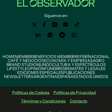
Siguenos en:
HOME
MEMBER
BENEFICIOS MEMBER
REFERÍ
NACIONAL
CAFÉ Y NEGOCIOS
ECONOMÍA Y EMPRESAS
AGRO
BRAND STUDIO
MUNDO
CULTURA Y ESPECTÁCULOS
LIFESTYLE
OPINIÓN
FÚNEBRES
REMATES Y LEGALES
EDICIONES ESPECIALES
PUBLICACIONES
NEWSLETTERS
ARGENTINA
ESPAÑA
ESTADOS UNIDOS
Políticas de Cookies
Políticas de Privacidad
Términos y Condiciones
Contacto