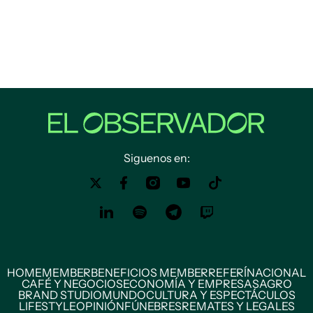
Siguenos en:
HOME
MEMBER
BENEFICIOS MEMBER
REFERÍ
NACIONAL
CAFÉ Y NEGOCIOS
ECONOMÍA Y EMPRESAS
AGRO
BRAND STUDIO
MUNDO
CULTURA Y ESPECTÁCULOS
LIFESTYLE
OPINIÓN
FÚNEBRES
REMATES Y LEGALES