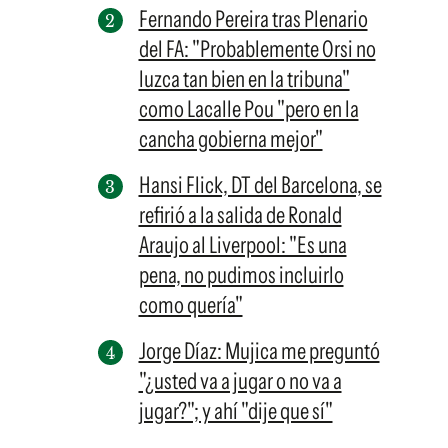
Fernando Pereira tras Plenario
del FA: "Probablemente Orsi no
luzca tan bien en la tribuna"
como Lacalle Pou "pero en la
cancha gobierna mejor"
Hansi Flick, DT del Barcelona, se
refirió a la salida de Ronald
Araujo al Liverpool: "Es una
pena, no pudimos incluirlo
como quería"
Jorge Díaz: Mujica me preguntó
"¿usted va a jugar o no va a
jugar?"; y ahí "dije que sí"