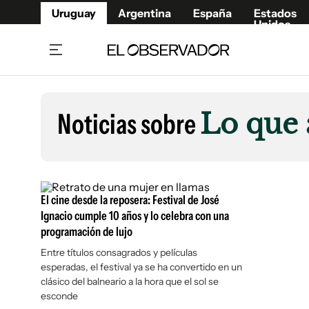
Uruguay
Argentina
España
Estados
Unidos
Home
Lifestyl
Member
Opinió
Noticias sobre
Lo que 
Beneficios Member
Fúnebr
Referí
Remates
11°C
Lunes:
Ahora en:
Montevideo
Nacional
Mín
8°
Máx
Edicion
11°
Cielo Claro
Café y Negocios
Publica
El cine desde la reposera: Festival de José
Economía y Empresas
Newslet
Ignacio cumple 10 años y lo celebra con una
programación de lujo
Agro
Argent
Entre títulos consagrados y películas
Brand Studio
España
esperadas, el festival ya se ha convertido en un
Mundo
Estados
clásico del balneario a la hora que el sol se
Cultura y Espectáculos
esconde