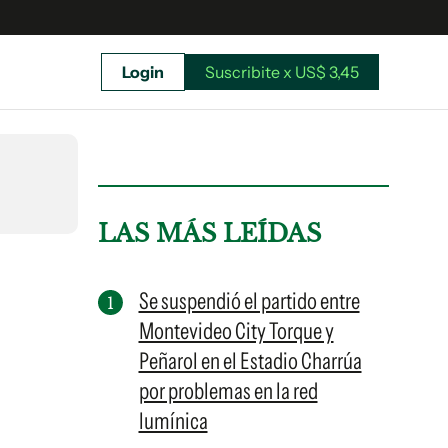
Login
Suscribite x US$ 3,45
uscríbete ahora a El Observador y elegí hasta
donde llegar.
LAS MÁS LEÍDAS
Se suspendió el partido entre
Montevideo City Torque y
Peñarol en el Estadio Charrúa
por problemas en la red
lumínica
Suscribite x US$ 3,45