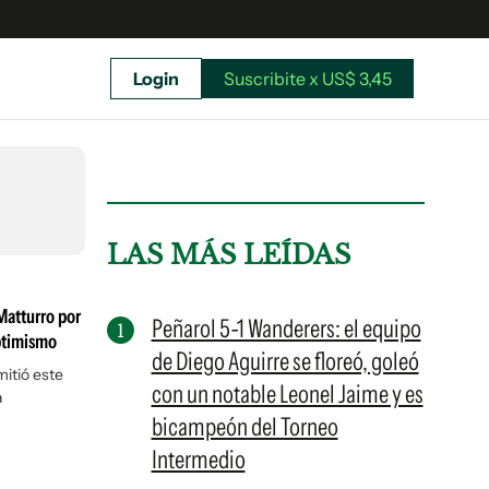
Login
Suscribite x US$ 3,45
uscríbete ahora a El Observador y elegí hasta
donde llegar.
LAS MÁS LEÍDAS
Matturro por
Peñarol 5-1 Wanderers: el equipo
optimismo
de Diego Aguirre se floreó, goleó
mitió este
con un notable Leonel Jaime y es
a
bicampeón del Torneo
Intermedio
Suscribite x US$ 3,45