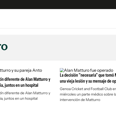
e
S
n
ro
es
Siguenos en:
 y Legales
es especiales
ciones
La decisión "necesaria" que tomó 
tín diferente de Alan Matturro y
ters
una vieja lesión y su mensaje de 
ia, juntos en un hospital
ina
Genoa Cricket and Football Club e
tín diferente de Alan Matturro y
miércoles un parte médico sobre l
a, juntos en un hospital
intervención de Matturro
 Unidos