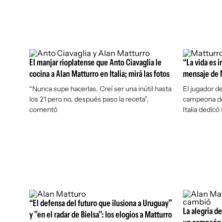
El manjar rioplatense que Anto Ciavaglia le
“La vida es i
cocina a Alan Matturro en Italia; mirá las fotos
mensaje de M
“Nunca supe hacerlas. Creí ser una inútil hasta
El jugador d
los 21 pero no, después paso la receta”,
campeona de
comentó
Italia dedic
“El defensa del futuro que ilusiona a Uruguay”
La alegría de
y "en el radar de Bielsa": los elogios a Matturro