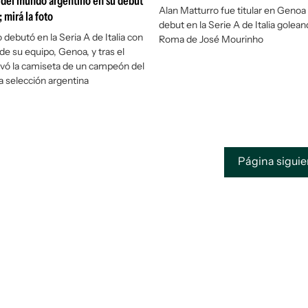
del mundo argentino en su debut
Alan Matturro fue titular en Genoa 
; mirá la foto
debut en la Serie A de Italia golean
 debutó en la Seria A de Italia con
Roma de José Mourinho
de su equipo, Genoa, y tras el
levó la camiseta de un campeón del
 selección argentina
Página sigui