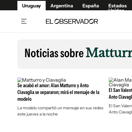
Uruguay
Argentina
España
Estados
Unidos
Home
Lifestyl
Member
Opinió
Noticias sobre
Mattur
Beneficios Member
Fúnebr
Referí
Remates
15°C
Viernes:
Ahora en:
Montevideo
Nacional
Mín
8°
Máx
Edicion
12°
Lluvia Ligera
Café y Negocios
Publica
Se acabó el amor: Alan Matturro y Anto
Economía y Empresas
El San Valen
Newslet
Ciavaglia se separaron; mirá el mensaje de la
Anto Ciavagl
modelo
Agro
Argent
El San Valen
La modelo compartió un mensaje en sus redes
Brand Studio
España
Anto Ciavagli
este jueves a la noche
Mundo
Estados
Cultura y Espectáculos