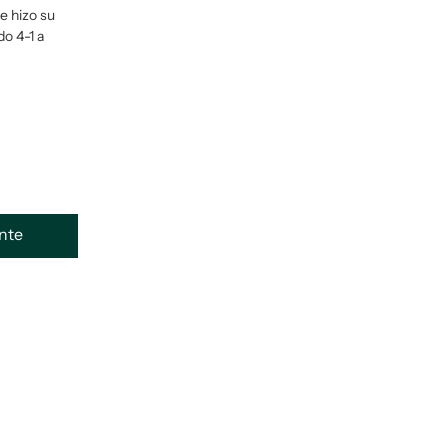
e hizo su
do 4-1 a
ente